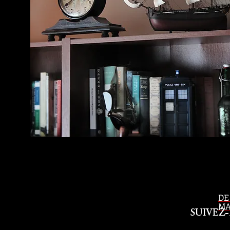
DE
MA
​SUIVEZ