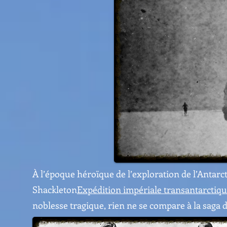
À l’époque héroïque de l’exploration de l’Antarcti
Shackleton
Expédition impériale transantarctiq
noblesse tragique, rien ne se compare à la saga d