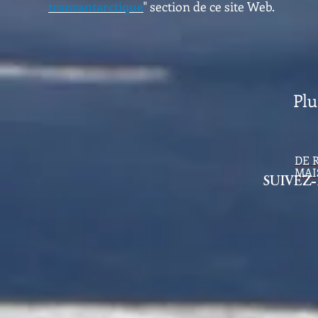
transantarctique
" section de ce site Web.
Plu
DE 
MAI
​SUIVEZ