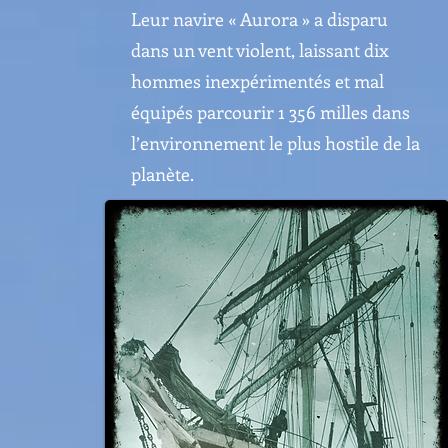
Leur navire « Aurora » a disparu
dans un vent violent, laissant dix
hommes inexpérimentés et mal
équipés parcourir 1 356 milles dans
l’environnement le plus hostile de la
planète.