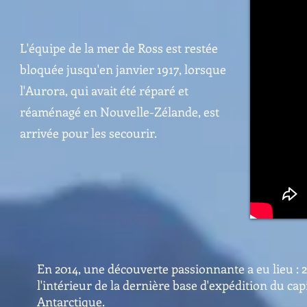
L'équipe de la mer de Ross est restée
bloquée jusqu'en janvier 1917, lorsque
l'Aurora, qui avait été réparé et
réaménagé en Nouvelle-Zélande, est
arrivée pour les secourir.
En 2014, une découverte passionnante a eu lieu : 22
l'intérieur de la dernière base d'expédition du cap
Antarctique.