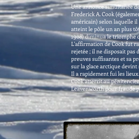
Une annonce simultanée d
Frederick A. Cook (égaleme
américain) selon laquelle il 
atteint le pôle un an plus tôt
1908) diminua le triomphe d
L'affirmation de Cook fut 
rejetée ; il ne disposait pas 
preuves suffisantes et sa p
sur la glace arctique devint
Il a rapidement fui les lieux
Cook atterrit au pénitencie
Leavenworth pour fraude p