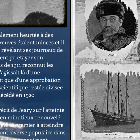
galement heurtée à des
reuves étaient minces et il
n révélant ses journaux de
ient pu étayer son
s de 1911 reconnut les
'agissait là d'une
ôt que d'une approbation
cientifique restée divisée
décédé en 1920.
récit de Peary sur l'atteinte
amen minutieux renouvelé.
été le premier à atteindre
e controverse populaire dans
nnels reconnaissent