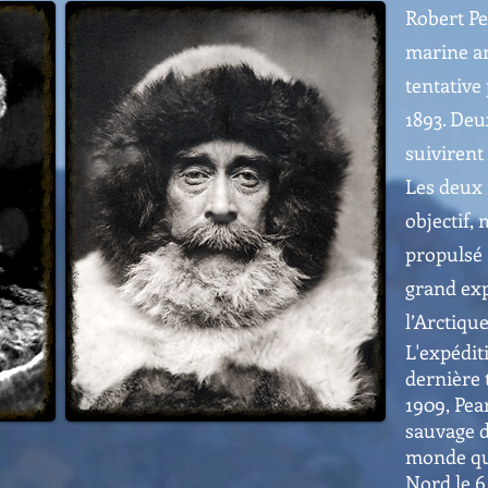
Robert P
marine am
tentative
1893. Deu
suivirent
Les deux 
objectif, 
propulsé 
grand exp
l’Arctique
L'expédit
dernière 
1909, Pea
sauvage d
monde qu'i
Nord le 6 