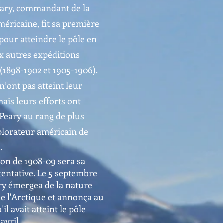
eary, commandant de la
éricaine, fit sa première
 pour atteindre le pôle en
x autres expéditions
 (1898-1902 et 1905-1906).
n’ont pas atteint leur
mais leurs efforts ont
Peary au rang de plus
lorateur américain de
.
ion de 1908-09 sera sa
tentative. Le 5 septembre
ry émergea de la nature
e l'Arctique et annonça au
l avait atteint le pôle
avril.