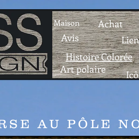
Maison
Achat
Avis
Lien
Histoire Colorée
Art polaire
Icô
RSE AU PÔLE N