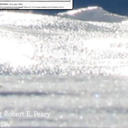
Robert E. Peary '
ign