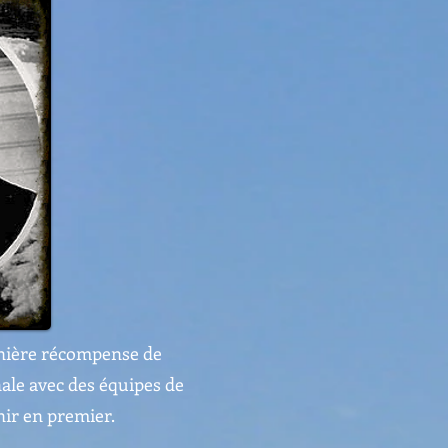
rnière récompense de
ale avec des équipes de
nir en premier.