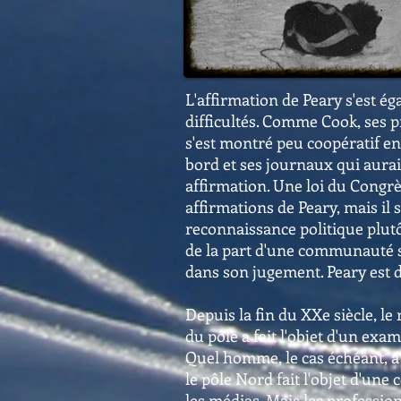
L'affirmation de Peary s'est é
difficultés. Comme Cook, ses p
s'est montré peu coopératif e
bord et ses journaux qui aura
affirmation. Une loi du Congrè
affirmations de Peary, mais il s
reconnaissance politique plut
de la part d'une communauté s
dans son jugement. Peary est 
Depuis la fin du XXe siècle, le 
du pôle a fait l'objet d'un ex
Quel homme, le cas échéant, a 
le pôle Nord fait l'objet d'un
les médias. Mais les professio