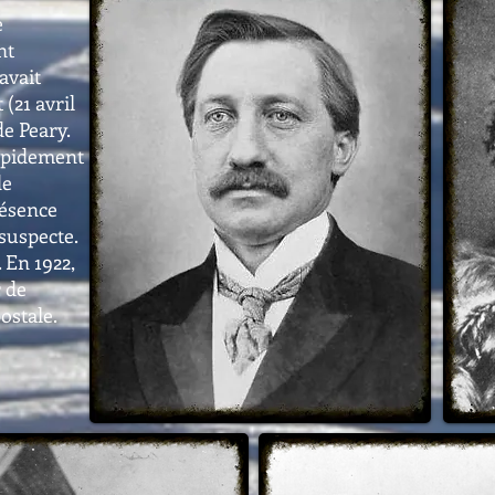
e
nt
avait
 (21 avril
e Peary.
rapidement
de
résence
 suspecte.
. En 1922,
r de
ostale.