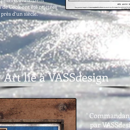
 de Cook ont été rejetées
rès d’un siècle.
Art lié à VASSdesign
' Commandant 
par VASSdes